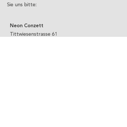
Sie uns bitte:
Copyright © 2025 Neon Conzett. Alle Rechte vorbehalten.
Neon Conzett
Webdesign by
Mosggo
IT – Support | Websites
Tittwiesenstrasse 61
7000 Chur
081 544 13 40
info@neon-conzett.ch
Bitte geben Sie bei der Kontaktaufnahme Ihre
vollständigen Kontaktdaten und ausreichende
Informationen an, um Ihre Anfrage zu bearbeiten.
Wir werden uns bemühen, Ihre Anfrage so schnell