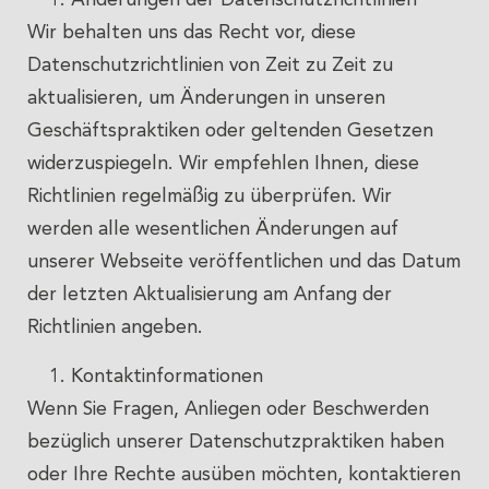
Änderungen der Datenschutzrichtlinien
Wir behalten uns das Recht vor, diese
Datenschutzrichtlinien von Zeit zu Zeit zu
Neon Conzett
steht seit vielen Jahren für Qualität in der
aktualisieren, um Änderungen in unseren
Leuchtreklame. Mit der Übernahme durch
Michelle Klöckl
Geschäftspraktiken oder geltenden Gesetzen
wird diese Tradition fortgeführt – verbunden mit
widerzuspiegeln. Wir empfehlen Ihnen, diese
moderner Technik, kreativen Ansätzen und einer
Richtlinien regelmäßig zu überprüfen. Wir
persönlichen Begleitung vom ersten Entwurf bis zur
werden alle wesentlichen Änderungen auf
fertigen Montage.
unserer Webseite veröffentlichen und das Datum
Links
der letzten Aktualisierung am Anfang der
Richtlinien angeben.
Zurück nach Oben
Kontaktinformationen
Kontakt
Wenn Sie Fragen, Anliegen oder Beschwerden
Team
bezüglich unserer Datenschutzpraktiken haben
Impressum / Datenschutz
oder Ihre Rechte ausüben möchten, kontaktieren